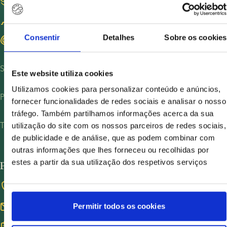
Tornar-se doador de esperma
Consentir
Detalhes
Sobre os cookies
Encontrar doadoras de óvulos
Sobre nós
Este website utiliza cookies
Sobre nós
Utilizamos cookies para personalizar conteúdo e anúncios,
Políticas de privacidade
fornecer funcionalidades de redes sociais e analisar o nosso
Carreiras
tráfego. Também partilhamos informações acerca da sua
Política de Privacidade - Clientes
Termos e segurança
utilização do site com os nossos parceiros de redes sociais,
Recursos de Imprensa
Política de Privacidade - Recrutamento
de publicidade e de análise, que as podem combinar com
Termos e Condições
UN Global Compact
outras informações que lhes forneceu ou recolhidas por
Cookies
estes a partir da sua utilização dos respetivos serviços
Por favor, entre em contato
COVID-19
Whistleblower
+45 3834 3600
info@europeanspermbank.com
Permitir todos os cookies