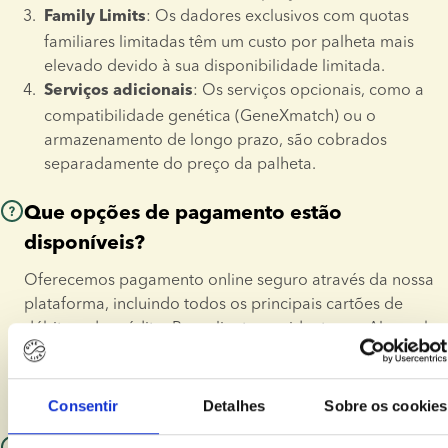
: Os dadores exclusivos com quotas 
Family Limits
*
As células insubstituíveis
 são definidas como material 
familiares limitadas têm um custo por palheta mais 
reprodutivo que não pode ser substituído ou reposto através 
elevado devido à sua disponibilidade limitada.
de novas doações ou tratamentos e que representa a última 
: Os serviços opcionais, como a 
Serviços adicionais
oportunidade do cliente para conceber um filho biológico.
compatibilidade genética (GeneXmatch) ou o 
armazenamento de longo prazo, são cobrados 
Para mais informações ou para obter a documentação 
separadamente do preço da palheta.
necessária, envie-nos um e-mail.
Que opções de pagamento estão
disponíveis?
Oferecemos pagamento online seguro através da nossa 
plataforma, incluindo todos os principais cartões de 
débito e de crédito. Para clientes residentes na Alemanha, 
Áustria, Países Baixos, Dinamarca, Irlanda, Reino Unido e 
França, também oferecemos planos de pagamento 
flexíveis através do Klarna.
Consentir
Detalhes
Sobre os cookies