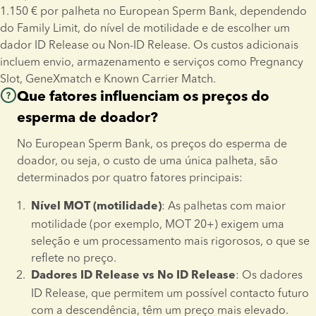
temperatura
.
: 1.195 € por contentor de transporte
1.150 € por palheta no European Sperm Bank, dependendo 
 Países fora da UE (exceto Reino Unido)
0% 
Preço
Envios que requerem dois tanques com monitorização 
do Family Limit, do nível de motilidade e de escolher um 
Os portes de envio não estão incluídos no preço. Os preços 
obrigatória da temperatura: 
1.695 € por envio.
dador ID Release ou Non-ID Release. Os custos adicionais 
não incluem IVA.
 Family1
49.000 € 
incluem envio, armazenamento e serviços como Pregnancy 
Os preços indicados são fixos e excluem o IVA local.
Slot, GeneXmatch e Known Carrier Match.
Esperma de dador (Family15, Family5) por palheta
Os portes de envio não estão incluídos no preço. Os preços 
Que fatores influenciam os preços do
Notas importantes:
não incluem IVA.
 MOT20+
1.720 € 
esperma de doador?
Apenas células de uma pessoa (e/ou de um dador) podem 
Saiba mais sobre os nossos dadores Family1 
aqui
.
 MOT10+
ser colocadas num único contentor de vapor.
1.515 € 
No European Sperm Bank, os preços do esperma de 
Para envios de óvulos, embriões ou células insubstituíveis* 
doador, ou seja, o custo de uma única palheta, são 
 MOT5+
1.315 € 
a monitorização da temperatura é obrigatória.
determinados por quatro fatores principais:
Os envios de células insubstituíveis* requerem 
dois 
: As palhetas com maior 
Nível MOT (motilidade)
Os preços não incluem IVA.
, cada um equipado 
contentores de vapor separados
motilidade (por exemplo, MOT 20+) exigem uma 
com monitorização da temperatura.
Saiba mais sobre os nossos dadores Family15 e Family5 
aqui
.
seleção e um processamento mais rigorosos, o que se 
Os tanques serão transportados para a sede do European 
reflete no preço.
Sperm Bank para uma verificação de segurança antes de 
: Os dadores 
Dadores ID Release vs No ID Release
serem encaminhados para o destino final.
ID Release, que permitem um possível contacto futuro 
Os tecidos reprodutivos, como os tecidos ováricos, não 
com a descendência, têm um preço mais elevado.
podem ser enviados como parte deste serviço.