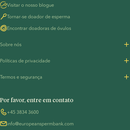
Visitar o nosso blogue
Tornar-se doador de esperma
Encontrar doadoras de óvulos
Sobre nós
Sobre nós
Políticas de privacidade
Carreiras
Política de Privacidade - Clientes
Termos e segurança
Recursos de Imprensa
Política de Privacidade - Recrutamento
Termos e Condições
UN Global Compact
Cookies
Por favor, entre em contato
COVID-19
Whistleblower
+45 3834 3600
info@europeanspermbank.com