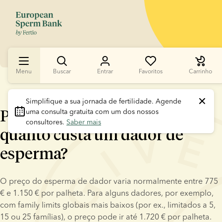
Menu
Buscar
Entrar
Favoritos
Carrinho
Simplifique a sua jornada de fertilidade.
 Agende 
Preços do esperma de dador:
uma consulta gratuita com um dos nossos 
consultores. 
Saber mais
quanto custa um dador de
esperma?
O preço do esperma de dador varia normalmente entre 775 
€ e 1.150 € por palheta. Para alguns dadores, por exemplo, 
com family limits globais mais baixos (por ex., limitados a 5, 
15 ou 25 famílias), o preço pode ir até 1.720 € por palheta.