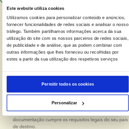
O que devo ter em consideração ao fazer
Este website utiliza cookies
tratamento no estrangeiro?
Utilizamos cookies para personalizar conteúdo e anúncios,
Se viajar para uma clínica fora do seu país de residência, 
fornecer funcionalidades de redes sociais e analisar o nosso
asseguramos um processo sem complicações. 
tráfego. Também partilhamos informações acerca da sua
Coordenamos diretamente com a clínica que escolher 
utilização do site com os nossos parceiros de redes sociais,
para garantir que o seu esperma de doador chega com 
de publicidade e de análise, que as podem combinar com
bastante antecedência em relação à data do seu 
outras informações que lhes forneceu ou recolhidas por
tratamento.
estes a partir da sua utilização dos respetivos serviços
No European Sperm Bank, especializamo-nos em logística 
global, assegurando que:
 O seu esperma de doador é 
Permitir todos os cookies
Envio internacional:
entregue em segurança a quase qualquer clínica no 
mundo, transportado em contentores especializados 
Personalizar
de transporte a seco.
Asseguramos que toda a 
Conformidade local: 
documentação cumpre os requisitos legais do seu país 
de destino.